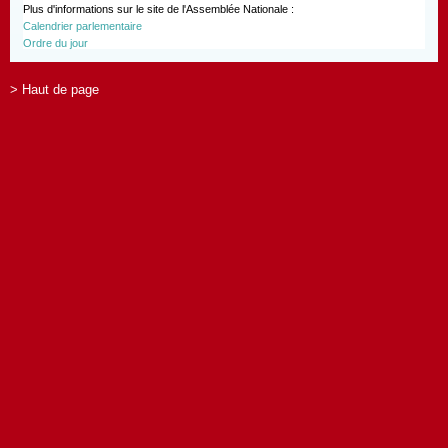
Plus d'informations sur le site de l'Assemblée Nationale :
Calendrier parlementaire
Ordre du jour
> Haut de page