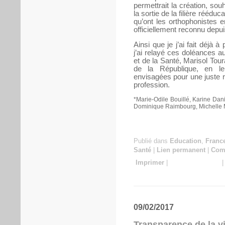
permettrait la création, sou
la sortie de la filière réédu
qu’ont les orthophonistes 
officiellement reconnu depu
Ainsi que je j’ai fait déjà 
j’ai relayé ces doléances au
et de la Santé, Marisol Tour
de la République, en l
envisagées pour une juste r
profession.
*Marie-Odile Bouillé, Karine Dan
Dominique Raimbourg, Michelle 
Publié dans
Education
,
Franc
Santé
|
Lien permanent
|
Comm
Imprimer
|
09/02/2017
Transparence de la v