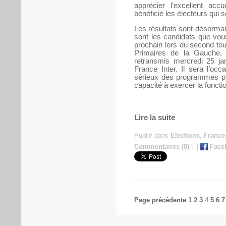
apprécier l’excellent accu
bénéficié les électeurs qui 
Les résultats sont désorma
sont les candidats que vo
prochain lors du second tou
Primaires de la Gauche,
retransmis mercredi 25 ja
France Inter. Il sera l’oc
sérieux des programmes pro
capacité à exercer la fonctio
Lire la suite
Publié dans
Elections
,
France
Commentaires (0)
|
|
Face
Page précédente
1
2
3
4
5
6
7