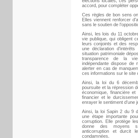
élections locales, ces pers
accord, pour compléter oppo
Ces règles de bon sens ont
Elles viennent renforcer d
sans le soutien de l’oppositi
Ainsi, les lois du 11 octobr
vie publique, qui obligent c
leurs conjoints et des res
une déclaration d’intérêts
situation patrimoniale dépo
transparence de la vie
indépendante dispose de mo
alerter en cas de manqueme
ces informations sur le site
Ainsi, la loi du 6 décem
poursuite et la répression 
économique, financière et 
financier et le durcisseme
enrayer le sentiment d’une j
Ainsi, la loi Sapin 2 du 9
une étape importante pour
corruption. Elle protège le
donne des moyens sup
anticorruption et durcit l
condamnées.