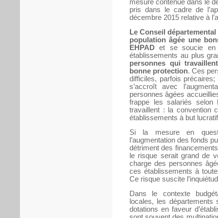
mesure contenue dans le d
pris dans le cadre de l’app
décembre 2015 relative à l’a
Le Conseil départemental d
population âgée une bonn
EHPAD
et se soucie en p
établissements au plus g
personnes qui travaille
bonne protection
. Ces per
difficiles, parfois précaires;
s’accroît avec l’augmen
personnes âgées accueillies.
frappe les salariés selon 
travaillent : la convention 
établissements à but lucratif
Si la mesure en quest
l’augmentation des fonds pu
détriment des financements 
le risque serait grand de v
charge des personnes âgée
ces établissements à toute
Ce risque suscite l’inquiétu
Dans le contexte budgéta
locales, les départements se
dotations en faveur d’étab
sont souvent des multinationa